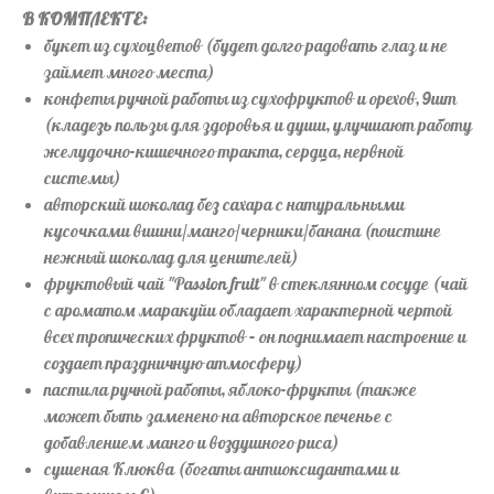
В КОМПЛЕКТЕ
:
букет из сухоцветов
(будет долго радовать глаз и не
займет много места)
конфеты ручной работы из сухофруктов и орехов, 9шт
(кладезь пользы для здоровья и души, улучшают работу
желудочно-кишечного тракта, сердца, нервной
системы)
авторский шоколад без сахара с натуральными
кусочками вишни/манго/черники/банана
(поистине
нежный шоколад для ценителей)
фруктовый чай "Passion fruit" в стеклянном сосуде
(чай
с ароматом маракуйи обладает характерной чертой
всех тропических фруктов – он поднимает настроение и
создает праздничную атмосферу)
пастила ручной работы, яблоко-фрукты
(также
может быть заменено на авторское печенье с
добавлением манго и воздушного риса)
сушеная Клюква
(богаты антиоксидантами и