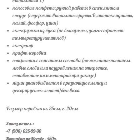
витамином С)
кокосовые конфеты ручной работы в стеклянном
сосуде
(содержит витамины группы В, антиоксиданты,
калий, фосфор, цинк)
эко-кружка из бука
(не бьющаяся, долго сохраняет
температуру напитков)
эко-декор
крафт-коробка
открытка с описанием состава
(по желанию напишем
любые слова или поздравления на открытке,
оставляйте комментарий при заказе)
ящик упаковывается в прозрачную пленку и
декорируется лентой/бечевкой
Размер коробки: ш. 35см, г. 20см
Заказ по тел.:
+7 (906) 025-99-30
Доставка по Москве - 450р.