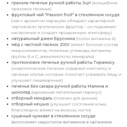
гранола печенье ручной работы, 5шт
(волшебное
ореховое печенье)
фруктовый чай "Passion fruit" в стеклянном сосуде
(чай с ароматом маракуйи обладает характерной
чертой всех тропических фруктов – он поднимает
настроение и создает праздничную атмосферу)
натуральный джем Брусника
(полон витамина А)
мёд с частной пасеки, 200г
(имеет богатый состав
микроэлементов, полезные углеводы, витамины
группы В и С, аминокислоты, минералы)
протеиновое печенье ручной работы Тирамису
(энергетические печенье содержит клетчатку и
овсяные хлопья, которые помогает усваивать пищу и
улучшают пищеварение)
печенье без сахара
ручной работы Малина и
шоколад
(идеальный питательный перекус)
отборный миндаль
(полезен для зрения)
отборный кешью
(улучшает состояние кожи,
благотворно влияет на волосы, ногти)
сушеный кумкват в стеклянном сосуде
(
восполняет недостаток витаминов в организме