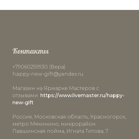
Контакты
+79060259930 (Вера)
happy-new-gift
@yandex.ru
Магазин на Ярмарке Мастеров с
отзывами:
https://www.livemaster.ru/happy-
new-gift
Россия, Московская область, Красногорск,
метро Мякинино, микрорайон
Павшинская пойма, Игната Титова, 7