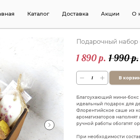
авная
Каталог
Доставка
Акции
О 
Подарочный набор 
1 890
1 990
р.
р.
В корзи
Благоухающий мини-бокс с
идеальный подарок для де
Флорентийское саше из ко
ароматизаторов наполнят
ручной работы обогатят о
При необходимости соста