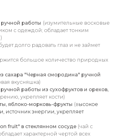
 ручной работы
(изумительные восковые
иком с одеждой; обладает тонким
)
будет долго радовать глаз и не займет
ержится большое количество природных
ез сахара "Черная смородина" ручной
вая вкусняшка)
учной работы из сухофруктов и орехов,
арению, укрепляет кости)
ты, яблоко-морковь-фрукты
(в
ысокое
и, источник энергии, укрепляет
on fruit" в стеклянном сосуде
(чай с
бладает характерной чертой всех