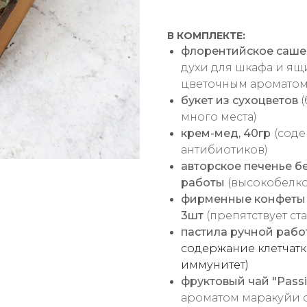
В КОМПЛЕКТЕ:
флорентийское саше
духи для шкафа и ящ
цветочным ароматом
букет из сухоцветов
(
много места)
крем-мед, 40гр
(сод
антибиотиков)
авторское печенье б
работы
(высокобелко
фирменные конфеты р
3шт
(препятствует ст
пастила ручной рабо
содержание клетчатк
иммунитет)
фруктовый чай "Passi
ароматом маракуйи о