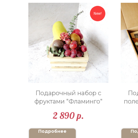
New!
Подарочный набор с
По
фруктами "Фламинго"
пол
2 890
р.
Подробнее
По