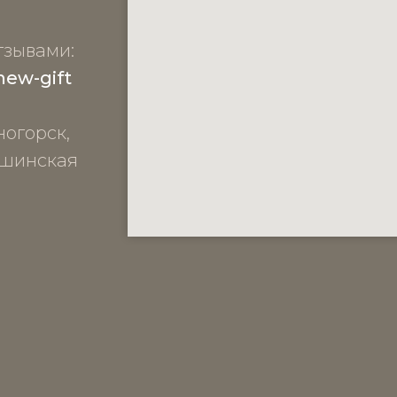
тзывами:
new-gift
ногорск,
вшинская