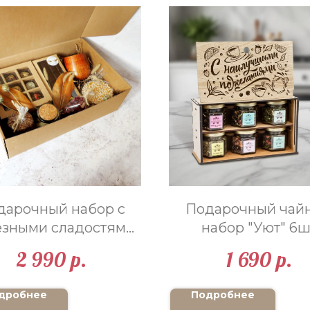
дарочный набор с
Подарочный чай
езными сладостями
набор "Уют" 6ш
"Ретро"
2 990
1 690
р.
р.
дробнее
Подробнее