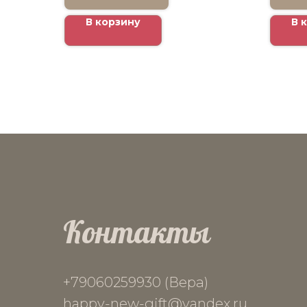
В корзину
В 
Контакты
+79060259930 (Вера)
happy-new-gift
@yandex.ru