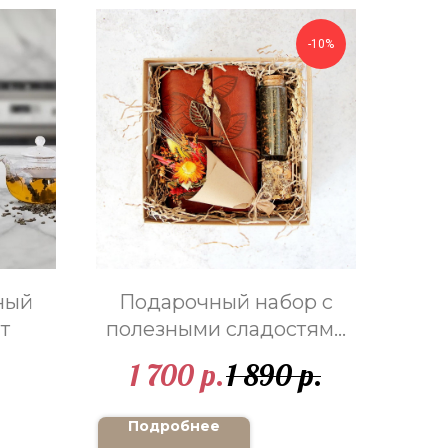
-10%
ный
Подарочный набор с
т
полезными сладостями
"Лучшая идея"
1 700
1 890
р.
р.
Подробнее