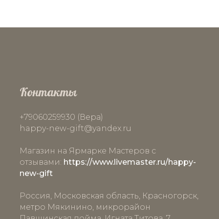
Контакты
+79060259930 (Вера)
happy-new-gift
@yandex.ru
Магазин на Ярмарке Мастеров с
отзывами:
https://www.livemaster.ru/happy-
new-gift
Россия, Московская область, Красногорск,
метро Мякинино, микрорайон
Павшинская пойма, Игната Титова, 7