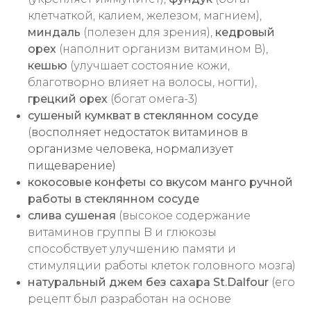
клетчаткой, калием, железом, магнием),
миндаль
(полезен для зрения),
кедровый
орех
(наполнит организм витамином В),
кешью
(улучшает состояние кожи,
благотворно влияет на волосы, ногти),
грецкий орех
(богат омега-3)
сушеный кумкват в стеклянном сосуде
(
восполняет недостаток витаминов в
организме человека, нормализует
пищеварение)
кокосовые конфеты со вкусом манго ручной
работы в стеклянном сосуде
слива сушеная
(в
ысокое содержание
витаминов группы B и глюкозы
способствует улучшению памяти и
стимуляции работы клеток головного мозга)
натуральный джем без сахара St.Dalfour
(его
рецепт был разработан на основе