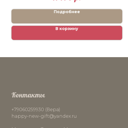
Подробнее
В корзину
Контакты
+79060259930 (Вера)
happy-new-gift
@yandex.ru