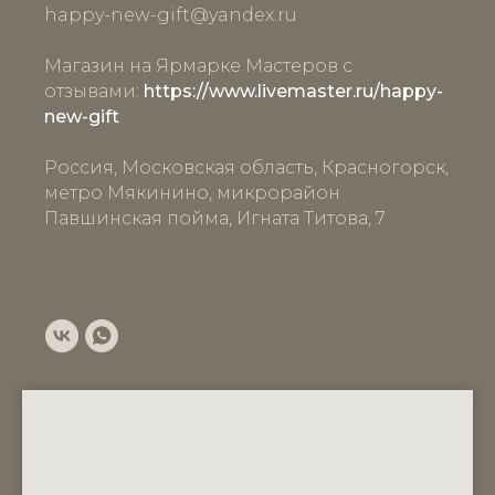
happy-new-gift
@yandex.ru
Магазин на Ярмарке Мастеров с
отзывами:
https://www.livemaster.ru/happy-
new-gift
Россия, Московская область, Красногорск,
метро Мякинино, микрорайон
Павшинская пойма, Игната Титова, 7